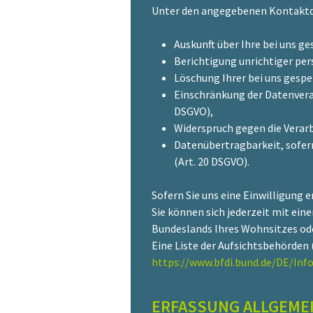
Unter den angegebenen Kontaktda
Auskunft über Ihre bei uns g
Berichtigung unrichtiger pe
Löschung Ihrer bei uns gespe
Einschränkung der Datenverar
DSGVO),
Widerspruch gegen die Verarb
Datenübertragbarkeit, sofern
(Art. 20 DSGVO).
Sofern Sie uns eine Einwilligung e
Sie können sich jederzeit mit ein
Bundeslands Ihres Wohnsitzes oder
Eine Liste der Aufsichtsbehörden (
https://www.bfdi.bund.de/DE/Inf
ERFASSUNG ALLGEME