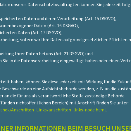
ten unseres Datenschutzbeauftragten können Sie jederzeit folg
espeicherten Daten und deren Verarbeitung (Art. 15 DSGVO),
rsonenbezogener Daten (Art. 16 DSGVO),
icherten Daten (Art. 17 DSGVO),
beitung, sofern wir Ihre Daten aufgrund gesetzlicher Pflichten no
eitung Ihrer Daten bei uns (Art. 21 DSGVO) und
 Sie in die Datenverarbeitung eingewilligt haben oder einen Ver
rteilt haben, können Sie diese jederzeit mit Wirkung für die Zukunf
er Beschwerde an eine Aufsichtsbehörde wenden, z. B. an die zustä
 an die für uns als verantwortliche Stelle zuständige Behörde.
für den nichtöffentlichen Bereich) mit Anschrift finden Sie unter:
othek/Anschriften_Links/anschriften_links-node.html
.
INER INFORMATIONEN BEIM BESUCH UNSE