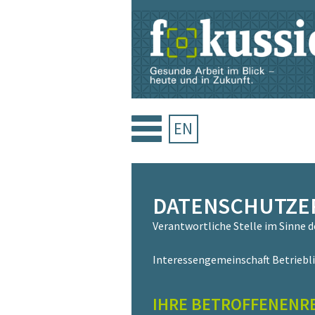
Zum
Inhalt
springen
EN
DATENSCHUTZE
Verantwortliche Stelle im Sinne 
Interessengemeinschaft Betriebli
IHRE BETROFFENENR