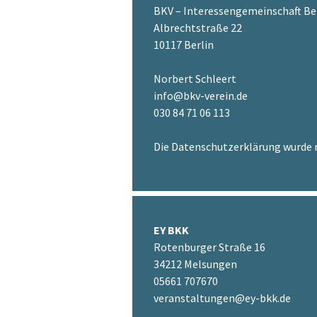
BKV – Interessengemeinschaft Bet
Albrechtstraße 22
10117 Berlin
Norbert Schleert
info@bkv-verein.de
030 84 71 06 113
Die Datenschutzerklärung wurde 
EY BKK
Rotenburger Straße 16
34212 Melsungen
05661 707670
veranstaltungen@ey-bkk.de